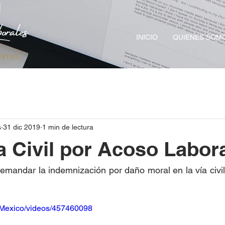
INICIO
QUIENES SOM
s
31 dic 2019
1 min de lectura
Civil por Acoso Labora
mandar la indemnización por daño moral en la vía civil 
Mexico/videos/457460098