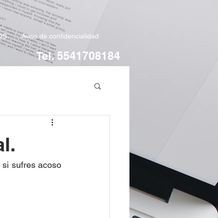
OS
Aviso de confidencialidad
Tel. 5541708184
l.
si sufres acoso 