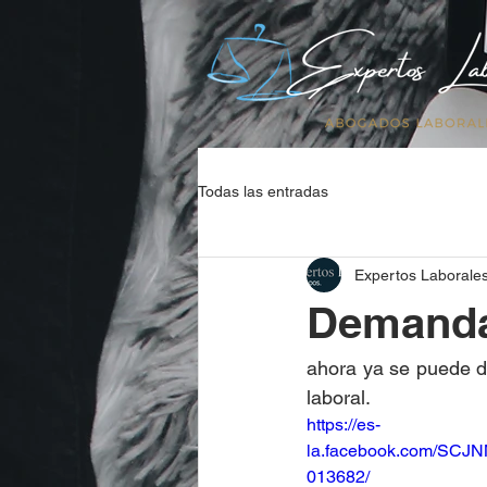
Todas las entradas
Expertos Laborale
Demanda 
ahora ya se puede de
laboral.
https://es-
la.facebook.com/SCJN
013682/